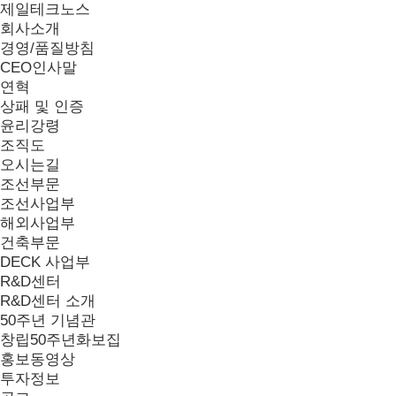
제일테크노스
회사소개
경영/품질방침
CEO인사말
연혁
상패 및 인증
윤리강령
조직도
오시는길
조선부문
조선사업부
해외사업부
건축부문
DECK 사업부
R&D센터
R&D센터 소개
50주년 기념관
창립50주년화보집
홍보동영상
투자정보